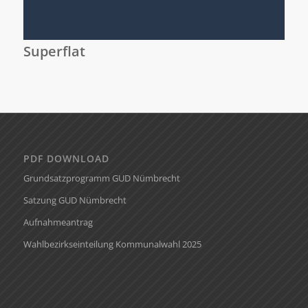
Superflat
PDF DOWNLOAD
Grundsatzprogramm GUD Nümbrecht
Satzung GUD Nümbrecht
Aufnahmeantrag
Wahlbezirkseinteilung Kommunalwahl 2025