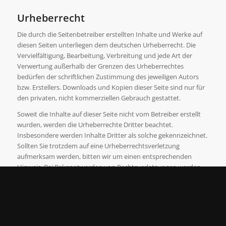
Urheberrecht
Die durch die Seitenbetreiber erstellten Inhalte und Werke auf
diesen Seiten unterliegen dem deutschen Urheberrecht. Die
Vervielfältigung, Bearbeitung, Verbreitung und jede Art der
Verwertung außerhalb der Grenzen des Urheberrechtes
bedürfen der schriftlichen Zustimmung des jeweiligen Autors
bzw. Erstellers. Downloads und Kopien dieser Seite sind nur für
den privaten, nicht kommerziellen Gebrauch gestattet.
Soweit die Inhalte auf dieser Seite nicht vom Betreiber erstellt
wurden, werden die Urheberrechte Dritter beachtet.
Insbesondere werden Inhalte Dritter als solche gekennzeichnet.
Sollten Sie trotzdem auf eine Urheberrechtsverletzung
aufmerksam werden, bitten wir um einen entsprechenden
Hinweis. Bei Bekanntwerden von Rechtsverletzungen werden
wir derartige Inhalte umgehend entfernen.