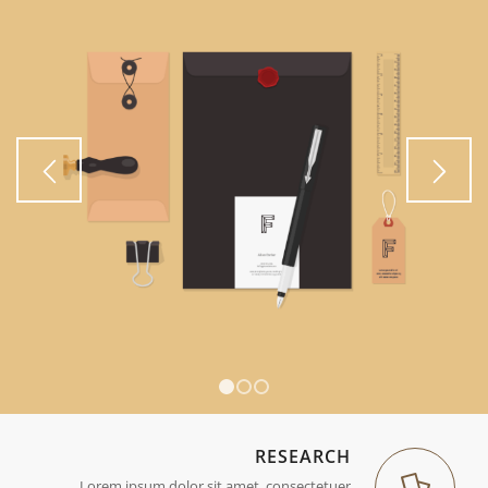
1
2
3
RESEARCH
Lorem ipsum dolor sit amet, consectetuer